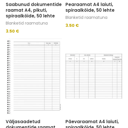
Saabunud dokumentide
Pearaamat A4 laiuti,
raamat A4, pikuti,
spiraalköide, 50 lehte
spiraalköide, 50 lehte
Blanketid raamatuna
Blanketid raamatuna
3.50
€
3.50
€
Väljasaadetud
Päevaraamat A4 laiuti,
dokumentide raamat
spiraalköide, 50 lehte