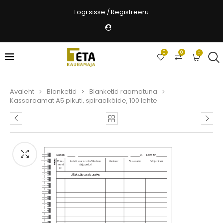
Logi sisse / Registreeru
0
0
0
Avaleht
Blanketid
Blanketid raamatuna
Kassaraamat A5 pikuti, spiraalköide, 100 lehte