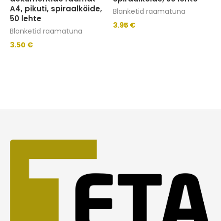
A4, pikuti, spiraalköide,
Blanketid raamatuna
50 lehte
3.95
€
Blanketid raamatuna
3.50
€