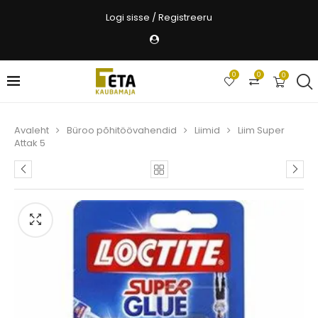
Logi sisse / Registreeru
0
0
0
Avaleht
Büroo põhitöövahendid
Liimid
Liim Super
Attak 5