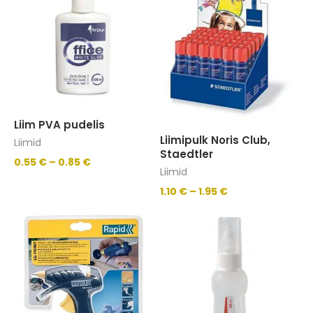
Liim PVA pudelis
Liimipulk Noris Club,
Liimid
Staedtler
0.55
€
–
0.85
€
Liimid
1.10
€
–
1.95
€