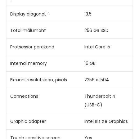
Display diagonal, “
13.5
Total mälumaht
256 GB SSD
Protsessor perekond
Intel Core i5
Internal memory
16 GB
Ekraani resolutsioon, pixels
2256 x 1504
Connections
Thunderbolt 4
(USB-C)
Graphic adapter
Intel Iris Xe Graphics
Touch sensitive screen
Yes