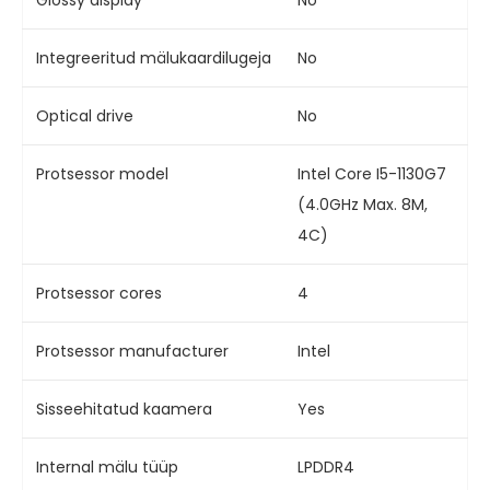
Glossy display
No
Integreeritud mälukaardilugeja
No
Optical drive
No
Protsessor model
Intel Core I5-1130G7
(4.0GHz Max. 8M,
4C)
Protsessor cores
4
Protsessor manufacturer
Intel
Sisseehitatud kaamera
Yes
Internal mälu tüüp
LPDDR4