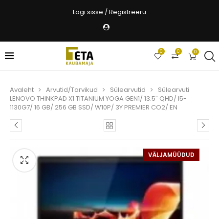
Logi sisse / Registreeru
0
0
0
Avaleht
Arvutid/Tarvikud
Sülearvutid
Sülearvuti
LENOVO THINKPAD X1 TITANIUM YOGA GEN1/ 13.5″ QHD/ I5-
1130G7/ 16 GB/ 256 GB SSD/ W10P/ 3Y PREMIER CO2/ EN
VÄLJAMÜÜDUD