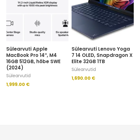
Sülearvuti Apple
Sülearvuti Lenovo Yoga
MacBook Pro 14″, M4
7 14 OLED, Snapdragon X
16GB 512GB, hõbe SWE
Elite 32GB 1TB
(2024)
Sülearvutid
Sülearvutid
1,690.00
€
1,999.00
€