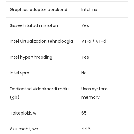
Graphics adapter perekond
Intel Iris
Sisseehitatud mikrofon
Yes
Intel virtualization tehnoloogia
VT-x / VT-d
Intel hyperthreading
Yes
Intel vpro
No
Dedicated videokaardi mälu
Uses system
(gb)
memory
Toiteplokk, w
65
Aku maht, wh
44.5