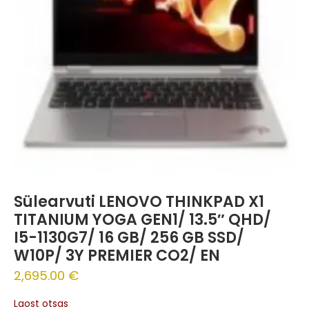
Sülearvuti LENOVO THINKPAD X1
TITANIUM YOGA GEN1/ 13.5″ QHD/
I5-1130G7/ 16 GB/ 256 GB SSD/
W10P/ 3Y PREMIER CO2/ EN
2,695.00
€
Laost otsas