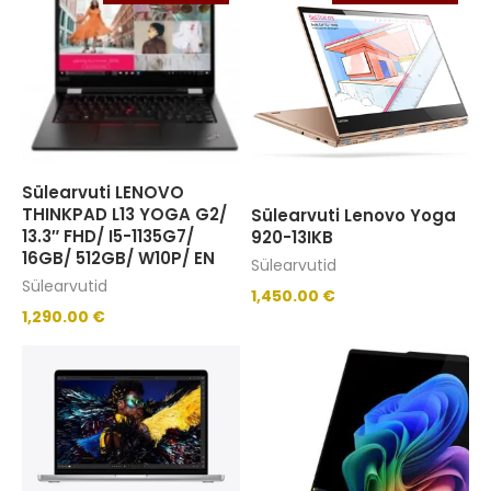
Sülearvuti LENOVO
THINKPAD L13 YOGA G2/
Sülearvuti Lenovo Yoga
13.3″ FHD/ I5-1135G7/
920-13IKB
16GB/ 512GB/ W10P/ EN
Sülearvutid
Sülearvutid
1,450.00
€
1,290.00
€