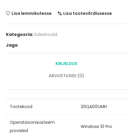
Lisa lemmikutesse
Lisa tootevõrdlusesse
Kategooria:
Sülearvutid
Jaga
KIRJELDUS
ARVUSTUSED (0)
Tootekood
20QA001JMH
Operatsioonisüsteem
Windows 10 Pro
provided